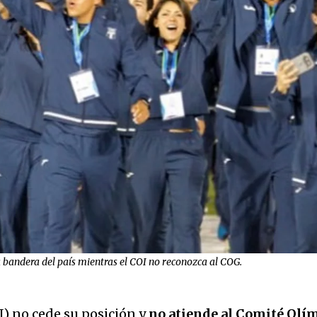
 bandera del país mientras el COI no reconozca al COG.
) no cede su posición y
no atiende al Comité Olí