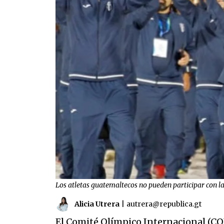
Los atletas guatemaltecos no pueden participar con la
Alicia Utrera
|
autrera@republica.gt
El Comité Olímpico Internacional (COI