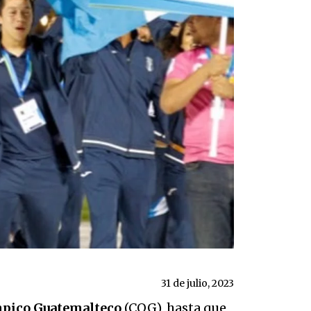
31 de julio, 2023
mpico Guatemalteco
(COG), hasta que