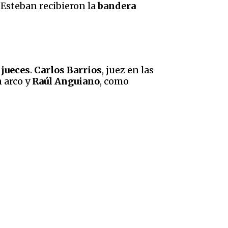
 Esteban recibieron la
bandera
 jueces
.
Carlos Barrios
, juez en las
n arco y
Raúl Anguiano
, como