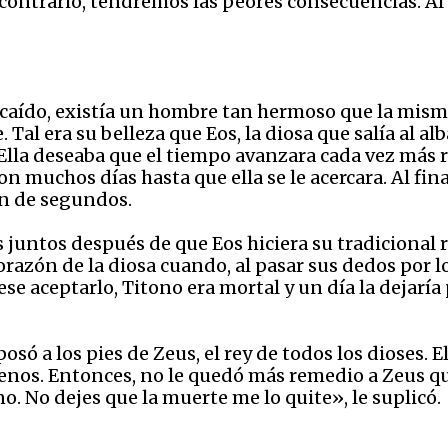
ontrario, tendremos las peores consecuencias. Al f
 caído, existía un hombre tan hermoso que la misma
Tal era su belleza que Eos, la diosa que salía al al
 Ella deseaba que el tiempo avanzara cada vez más 
n muchos días hasta que ella se le acercara. Al fin
ón de segundos.
 juntos después de que Eos hiciera su tradicional r
orazón de la diosa cuando, al pasar sus dedos por 
ese aceptarlo, Titono era mortal y un día la dejarí
osó a los pies de Zeus, el rey de todos los dioses. E
ruenos. Entonces, no le quedó más remedio a Zeus q
no. No dejes que la muerte me lo quite», le suplicó.