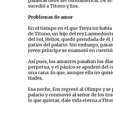
palabras debe ser fundamental. De lo c
sucedió a Titono y Eos.
Problemas de amor
En el tiempo en el que Troya no había
de Titono, un hijo del rey Laomedonte. 
del Sol, Helios, quedó prendada de él.
patios del palacio. Sin embargo, pasaro
joven príncipe se enamoró en cuesti
Así pues, los amantes pasaban los días
perpetua, y el pánico se apoderó del c
una cana. Es que, aunque ella no quisi
Hades.
Esa noche, Eos regresó al Olimpo y se p
palacio y conmovió al señor de los t
lo que quieras, dale vida eterna a Tito