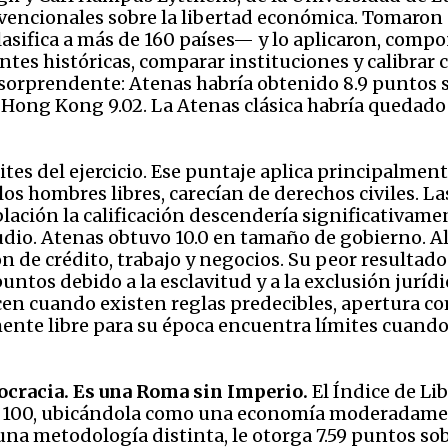
vencionales sobre la libertad económica. Tomaron e
lasifica a más de 160 países— y lo aplicaron, com
fuentes históricas, comparar instituciones y calibra
sorprendente: Atenas habría obtenido 8.9 puntos so
 Hong Kong 9.02. La Atenas clásica habría quedado
tes del ejercicio. Ese puntaje aplica principalmen
os hombres libres, carecían de derechos civiles. La
blación la calificación descendería significativamen
dio. Atenas obtuvo 10.0 en tamaño de gobierno. Al
n de crédito, trabajo y negocios. Su peor resultado
tos debido a la esclavitud y a la exclusión jurídi
ecen cuando existen reglas predecibles, apertura c
ente libre para su época encuentra límites cuando
ocracia. Es una Roma sin Imperio.
El Índice de L
 100, ubicándola como una economía moderadamente
o una metodología distinta, le otorga 7.59 puntos s