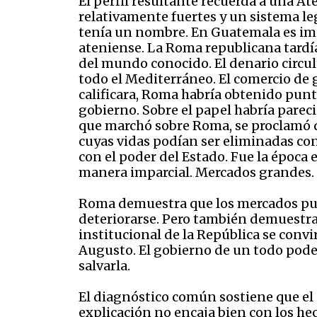
El perfil resultante recuerda a una At
relativamente fuertes y un sistema le
tenía un nombre. En Guatemala es impl
ateniense. La Roma republicana tardía,
del mundo conocido. El denario circu
todo el Mediterráneo. El comercio de g
calificara, Roma habría obtenido pun
gobierno. Sobre el papel habría parec
que marchó sobre Roma, se proclamó di
cuyas vidas podían ser eliminadas co
con el poder del Estado. Fue la época
manera imparcial. Mercados grandes. I
Roma demuestra que los mercados pue
deteriorarse. Pero también demuestra 
institucional de la República se convir
Augusto. El gobierno de un todo pode
salvarla.
El diagnóstico común sostiene que el p
explicación no encaja bien con los h