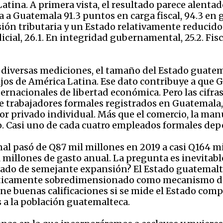
tina. A primera vista, el resultado parece alentador
 a Guatemala 91.3 puntos en carga fiscal, 94.3 en ga
esión tributaria y un Estado relativamente reducid
dicial, 26.1. En integridad gubernamental, 25.2. Fi
n diversas mediciones, el tamaño del Estado guate
bajos de América Latina. Ese dato contribuye a qu
ternacionales de libertad económica. Pero las cifr
 de trabajadores formales registrados en Guatemala,
or privado individual. Más que el comercio, la manu
to. Casi uno de cada cuatro empleados formales de
al pasó de Q87 mil millones en 2019 a casi Q164 mi
 millones de gasto anual. La pregunta es inevitabl
tado de semejante expansión? El Estado guatemalt
líticamente sobredimensionado como mecanismo d
ne buenas calificaciones si se mide el Estado comp
s a la población guatemalteca.