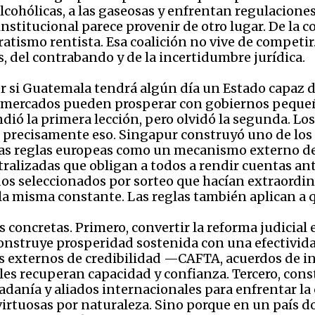
 alcohólicas, a las gaseosas y enfrentan regulacio
institucional parece provenir de otro lugar. De la
tratismo rentista. Esa coalición no vive de competir
s, del contrabando y de la incertidumbre jurídica.
ser si Guatemala tendrá algún día un Estado capaz 
os mercados pueden prosperar con gobiernos pequ
dió la primera lección, pero olvidó la segunda. Lo
 precisamente eso. Singapur construyó uno de los
las reglas europeas como un mecanismo externo de 
tralizadas que obligan a todos a rendir cuentas an
ados seleccionados por sorteo que hacían extraordi
 la misma constante. Las reglas también aplican a 
s concretas. Primero, convertir la reforma judicial
onstruye prosperidad sostenida con una efectivida
externos de credibilidad —CAFTA, acuerdos de inv
es recuperan capacidad y confianza. Tercero, const
adanía y aliados internacionales para enfrentar la 
irtuosas por naturaleza. Sino porque en un país do