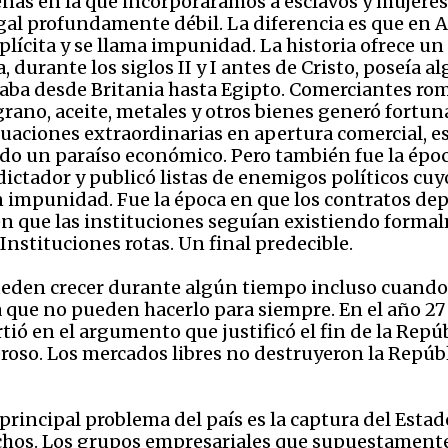
enas en la que incorporáramos a esclavos y mujeres 
gal profundamente débil. La diferencia es que en At
ícita y se llama impunidad. La historia ofrece un
 durante los siglos II y I antes de Cristo, poseía
laba desde Britania hasta Egipto. Comerciantes r
rano, aceite, metales y otros bienes generó fortunas
tuaciones extraordinarias en apertura comercial, 
ido un paraíso económico. Pero también fue la época
ctador y publicó listas de enemigos políticos cuy
n impunidad. Fue la época en que los contratos dep
 en que las instituciones seguían existiendo form
nstituciones rotas. Un final predecible.
den crecer durante algún tiempo incluso cuando 
que no pueden hacerlo para siempre. En el año 27 
tió en el argumento que justificó el fin de la Repúb
roso. Los mercados libres no destruyeron la Repú
rincipal problema del país es la captura del Estado
echos. Los grupos empresariales que supuestament