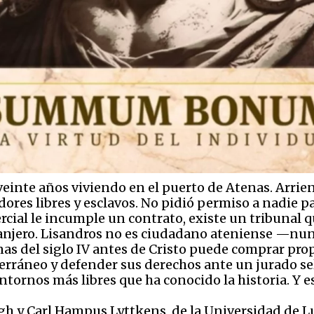
veinte años viviendo en el puerto de Atenas. Arrie
dores libres y esclavos. No pidió permiso a nadie pa
cial le incumple un contrato, existe un tribunal qu
anjero. Lisandros no es ciudadano ateniense —nunca
as del siglo IV antes de Cristo puede comprar prop
erráneo y defender sus derechos ante un jurado sel
tornos más libres que ha conocido la historia. Y e
gh y Carl Hampus Lyttkens, de la Universidad de L