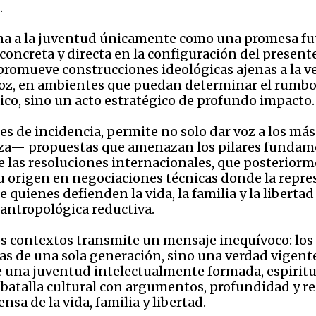
.
ona a la juventud únicamente como una promesa fut
concreta y directa en la configuración del presen
y promueve construcciones ideológicas ajenas a la 
voz, en ambientes que puedan determinar el rumbo 
co, sino un acto estratégico de profundo impacto.
les de incidencia, permite no solo dar voz a los má
eza— propuestas que amenazan los pilares fundamen
las resoluciones internacionales, que posterior
 origen en negociaciones técnicas donde la repres
 quienes defienden la vida, la familia y la libertad
antropológica reductiva.
tos contextos transmite un mensaje inequívoco: lo
as de una sola generación, sino una verdad vigent
te una juventud intelectualmente formada, espirit
batalla cultural con argumentos, profundidad y res
nsa de la vida, familia y libertad.