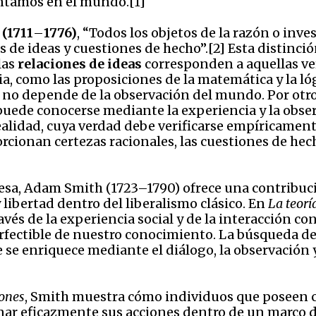
entamos en el mundo.[1]
(1711
–
1776)
, “Todos los objetos de la razón o in
 de ideas y cuestiones de hecho”.[2] Esta distinció
las
relaciones de ideas
corresponden a aquellas v
 como las proposiciones de la matemática y la lóg
 no depende de la observación del mundo. Por otro
uede conocerse mediante la experiencia y la observ
alidad, cuya verdad debe verificarse empíricamen
orcionan certezas racionales, las cuestiones de he
esa, Adam Smith (1723–1790) ofrece una contribuc
libertad dentro del liberalismo clásico. En
La teorí
avés de la experiencia social y de la interacción co
 perfectible de nuestro conocimiento. La búsqueda de
e se enriquece mediante el diálogo, la observación 
iones
, Smith muestra cómo individuos que poseen 
ar eficazmente sus acciones dentro de un marco de