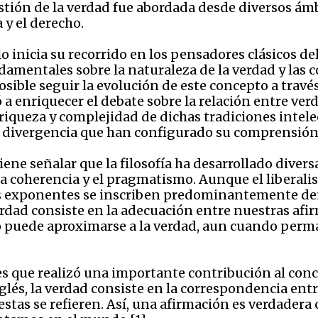
tión de la verdad fue abordada desde diversos ámbit
 y el derecho.
lo inicia su recorrido en los pensadores clásicos de
amentales sobre la naturaleza de la verdad y las 
posible seguir la evolución de este concepto a travé
 enriquecer el debate sobre la relación entre ver
la riqueza y complejidad de dichas tradiciones inte
 divergencia que han configurado su comprensión d
ne señalar que la filosofía ha desarrollado diversas
a coherencia y el pragmatismo. Aunque el liberalis
les exponentes se inscriben predominantemente den
erdad consiste en la adecuación entre nuestras afir
puede aproximarse a la verdad, aun cuando perman
s que realizó una importante contribución al con
inglés, la verdad consiste en la correspondencia ent
 estas se refieren. Así, una afirmación es verdade