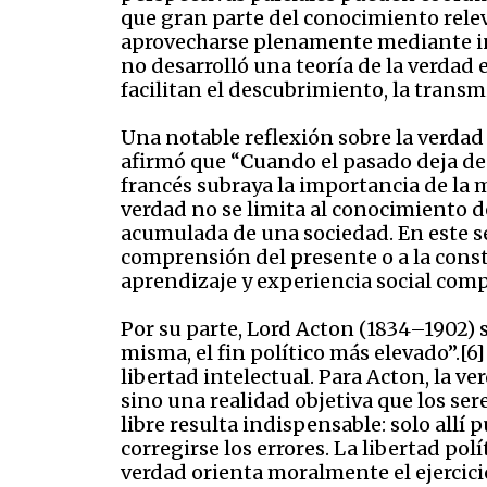
que gran parte del conocimiento relev
aprovecharse plenamente mediante ins
no desarrolló una teoría de la verdad
facilitan el descubrimiento, la tran
Una notable reflexión sobre la verdad
afirmó que “Cuando el pasado deja de i
francés subraya la importancia de la m
verdad no se limita al conocimiento d
acumulada de una sociedad. En este se
comprensión del presente o a la const
aprendizaje y experiencia social comp
Por su parte, Lord Acton (1834–1902) s
misma, el fin político más elevado”.[6
libertad intelectual. Para Acton, la v
sino una realidad objetiva que los s
libre resulta indispensable: solo allí
corregirse los errores. La libertad pol
verdad orienta moralmente el ejercicio