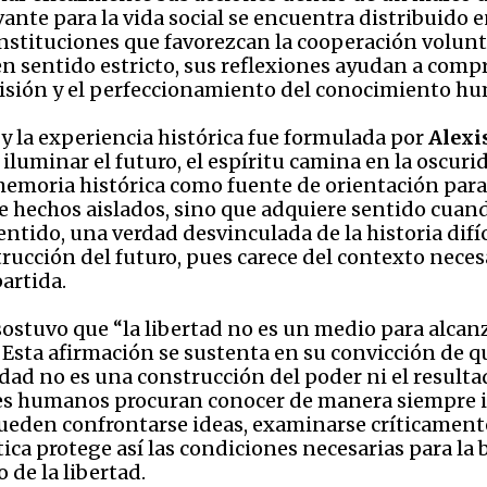
ante para la vida social se encuentra distribuido 
tituciones que favorezcan la cooperación volunt
 en sentido estricto, sus reflexiones ayudan a comp
smisión y el perfeccionamiento del conocimiento h
 y la experiencia histórica fue formulada por
Alexi
luminar el futuro, el espíritu camina en la oscurid
emoria histórica como fuente de orientación para l
e hechos aislados, sino que adquiere sentido cuand
ntido, una verdad desvinculada de la historia difí
rucción del futuro, pues carece del contexto nece
artida.
ostuvo que “la libertad no es un medio para alcanzar
] Esta afirmación se sustenta en su convicción de q
erdad no es una construcción del poder ni el result
eres humanos procuran conocer de manera siempre i
 pueden confrontarse ideas, examinarse críticamente
ítica protege así las condiciones necesarias para l
 de la libertad.