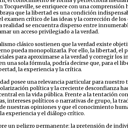
th, el conocimiento se forma y perfecciona mediante
 en Tocqueville, se enriquece con una comprensión h
braya que la libertad es una condición indispensab
l examen crítico de las ideas y la corrección de lo
la realidad se encuentra disperso entre innumerab
amar un acceso privilegiado a la verdad.
alismo clásico sostienen que la verdad existe obje
no pueda monopolizarla. Por ello, la libertad, el p
ales para aproximarse a la verdad y corregir los i
n una sola fórmula, podría decirse que, para el libe
rtad, la experiencia y la crítica.
verdad posee una relevancia particular para nuestr
arización política y la creciente desconfianza hac
central en la vida pública. Frente a la tentación c
, intereses políticos o narrativas de grupo, la trad
de nuestras opiniones y que el conocimiento hum
a experiencia y el diálogo crítico.
bre un peligro permanente: la pretensión de indi