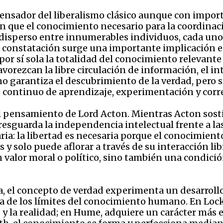
pensador del liberalismo clásico aunque con impor
en que el conocimiento necesario para la coordin
disperso entre innumerables individuos, cada uno
sta constatación surge una importante implicación
or sí sola la totalidad del conocimiento relevante 
avorezcan la libre circulación de información, el i
 no garantiza el descubrimiento de la verdad, pero
 continuo de aprendizaje, experimentación y corre
l pensamiento de Lord Acton. Mientras Acton sosti
resguarda la independencia intelectual frente a la
a: la libertad es necesaria porque el conocimiento
 y solo puede aflorar a través de su interacción lib
 valor moral o político, sino también una condici
ásica, el concepto de verdad experimenta un desarro
ia de los límites del conocimiento humano. En Loc
y la realidad; en Hume, adquiere un carácter más e