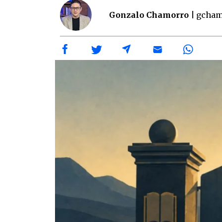
Gonzalo Chamorro |
gcham