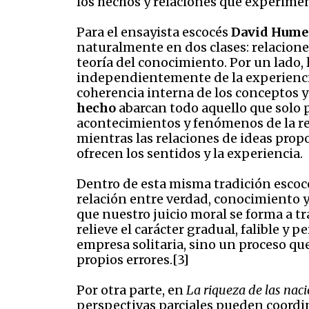
los hechos y relaciones que experim
Para el ensayista escocés
David Hume 
naturalmente en dos clases: relaciones
teoría del conocimiento. Por un lado, 
independientemente de la experiencia,
coherencia interna de los conceptos y
hecho
abarcan todo aquello que solo p
acontecimientos y fenómenos de la re
mientras las relaciones de ideas prop
ofrecen los sentidos y la experiencia.
Dentro de esta misma tradición escoc
relación entre verdad, conocimiento y 
que nuestro juicio moral se forma a tr
relieve el carácter gradual, falible y
empresa solitaria, sino un proceso qu
propios errores.[3]
Por otra parte, en
La riqueza de las nac
perspectivas parciales pueden coordin