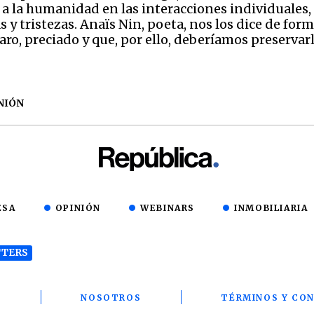
la humanidad en las interacciones individuales, en
s y tristezas. Anaïs Nin, poeta, nos los dice de fo
ro, preciado y que, por ello, deberíamos preservarl
NIÓN
ESA
OPINIÓN
WEBINARS
INMOBILIARIA
TERS
T
NOSOTROS
TÉRMINOS Y CON