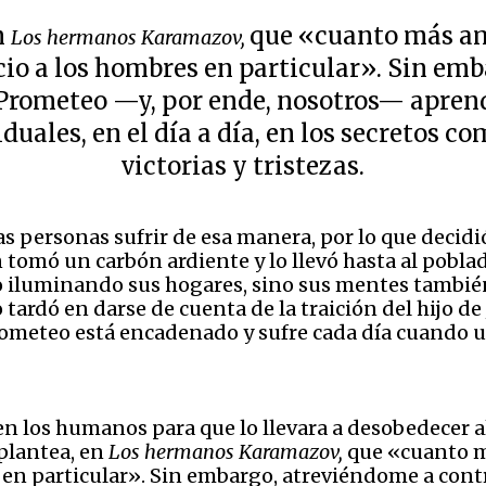
n
que «cuanto más a
Los hermanos Karamazov,
io a los hombres en particular». Sin em
Prometeo —y, por ende, nosotros— apren
iduales, en el día a día, en los secretos c
victorias y tristezas.
s personas sufrir de esa manera, por lo que decidió 
tán tomó un carbón ardiente y lo llevó hasta al poblad
o iluminando sus hogares, sino sus mentes también.
tardó en darse de cuenta de la traición del hijo de
Prometeo está encadenado y sufre cada día cuando un
 los humanos para que lo llevara a desobedecer al
 plantea, en
Los hermanos Karamazov,
que «cuanto 
 en particular». Sin embargo, atreviéndome a con