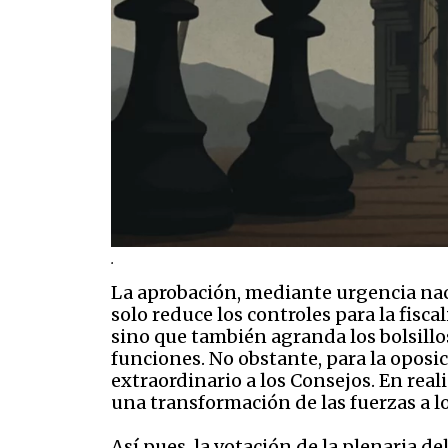
.
La aprobación, mediante urgencia naci
solo reduce los controles para la fisc
sino que también agranda los bolsillo
funciones. No obstante, para la oposic
extraordinario a los Consejos. En real
una transformación de las fuerzas a l
Así pues, la votación de la plenaria d