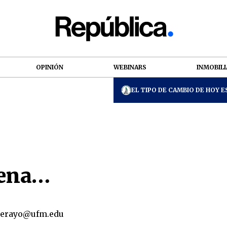
OPINIÓN
WEBINARS
INMOBILI
EL TIPO DE CAMBIO DE HOY ES
uena…
terayo@ufm.edu