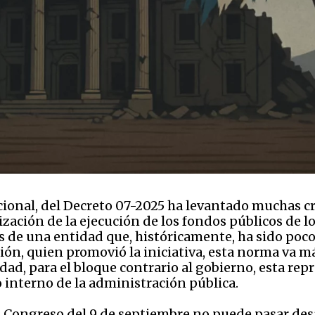
onal, del Decreto 07-2025 ha levantado muchas crí
alización de la ejecución de los fondos públicos de 
s de una entidad que, históricamente, ha sido poco
ión, quien promovió la iniciativa, esta norma va m
idad, para el bloque contrario al gobierno, esta rep
o interno de la administración pública.
el Congreso del 9 de septiembre no puede pasar desa