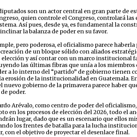
putados son un actor central en gran parte de est
ongreso, quien controle el Congreso, controlará las
sistema. Así pues, desde ya, es fundamental la cons
 inclinar la balanza de poder en su favor.
ple, pero poderosa, el oficialismo parece haberla p
 creación de un bloque sólido con aliados estratégic
 elección y así contar con un marco institucional f
uyendo las últimas fibras que unía a los miembros d
er a lo interno del “partido” de gobierno tienen c
la erosión de la institucionalidad en Guatemala. En
l nuevo gobierno de la primavera parece haber qu
e de poder.
ardo Arévalo, como centro de poder del oficialismo,
voto en los procesos de elección del 2026, todo el 
 tendrán lugar, dado que es un escenario que ellos
ndo los frentes de batalla para la lucha institucio
 con el objetivo de proyectar el desenlace final.