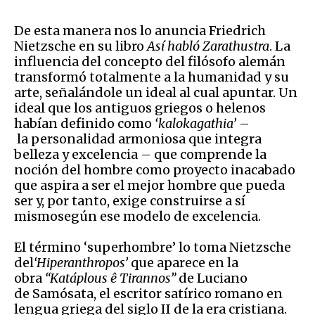
De esta manera nos lo anuncia Friedrich
Nietzsche en su libro
Así habló
Zarathustra
. La
influencia del concepto del filósofo alemán
transformó totalmente a la humanidad y su
arte, señalándole un ideal al cual apuntar. Un
ideal que los antiguos griegos o helenos
habían definido como
‘
kalokagathia
’
–
la personalidad armoniosa que integra
belleza y excelencia – que comprende la
noción del hombre como proyecto inacabado
que aspira a ser el mejor hombre que pueda
ser y, por tanto, exige construirse a sí
mismosegún ese modelo de excelencia.
El término ‘superhombre’ lo toma Nietzsche
del
‘
Hiperanth
r
opos
’
que aparece en la
obra
“
K
a
tá
pl
o
us
ê
Tirannos
”
de Luciano
de Samósata, el escritor satírico romano en
lengua griega del siglo II de la era cristiana.