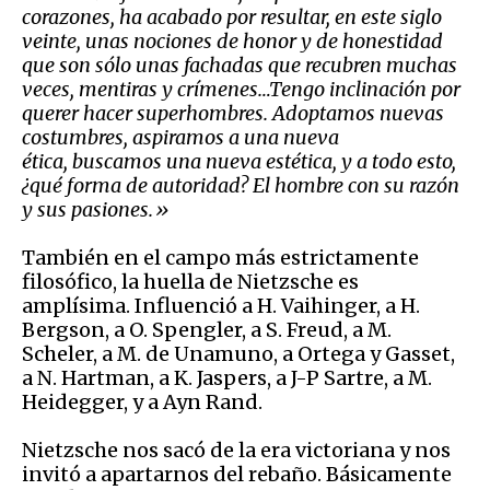
corazones, ha acabado por resultar, en este siglo
veinte, unas nociones de honor y de honestidad
que son sólo unas fachadas que recubren muchas
veces, mentiras y crímenes…
Tengo inclinación por
querer hacer superhombres. Adoptamos nuevas
costumbres,
aspiramos a una nueva
ética,
buscamos una nueva estética,
y a todo esto,
¿qué forma de autoridad? El hombre con su razón
y sus pasiones.
»
También en el campo más estrictamente
filosófico, la huella de Nietzsche es
amplísima. Influenció a H. Vaihinger, a H.
Bergson, a O. Spengler, a S. Freud, a M.
Scheler, a M. de Unamuno, a Ortega y Gasset,
a N. Hartman, a K. Jaspers, a J-P Sartre, a M.
Heidegger, y a Ayn Rand.
Nietzsche nos sacó de la era victoriana y nos
invitó a apartarnos del rebaño. Básicamente