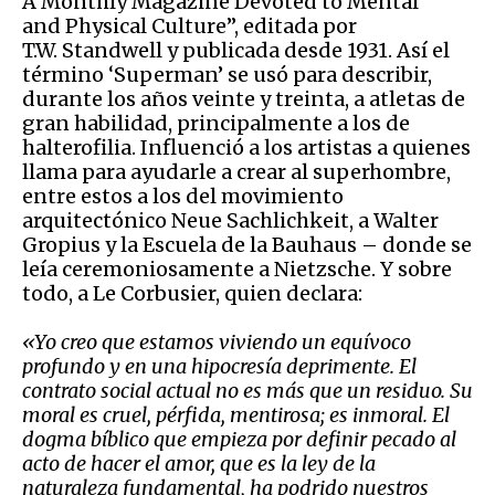
A Monthly Magazine Devoted to Mental
and Physical Culture”, editada por
T.W. Standwell y publicada desde 1931. Así el
término ‘Superman’ se usó para describir,
durante los años veinte y treinta, a atletas de
gran habilidad, principalmente a los de
halterofilia. Influenció a los artistas a quienes
llama para ayudarle a crear al superhombre,
entre estos a los del movimiento
arquitectónico Neue Sachlichkeit, a Walter
Gropius y la Escuela de la Bauhaus – donde se
leía ceremoniosamente a Nietzsche. Y sobre
todo, a Le Corbusier, quien declara:
«
Yo creo que estamos viviendo un equívoco
profundo y en una hipocresía deprimente. El
contrato social actual no es más que un residuo. Su
moral es cruel, pérfida, mentirosa; es inmoral. El
dogma bíblico que empieza por definir pecado al
acto de hacer el amor, que es la ley de la
naturaleza fundamental
,
ha
podrido nuestros