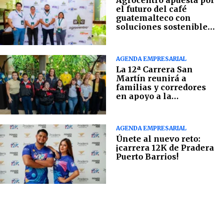
Agrocentro apuesta por
el futuro del café
guatemalteco con
soluciones sostenibles
en campo
AGENDA EMPRESARIAL
La 12ª Carrera San
Martín reunirá a
familias y corredores
en apoyo a la
Fundación Margarita
Tejada
AGENDA EMPRESARIAL
Únete al nuevo reto:
¡carrera 12K de Pradera
Puerto Barrios!