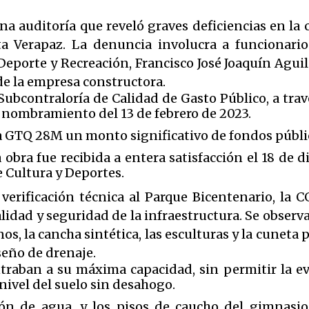
una auditoría que reveló graves deficiencias en la
a Verapaz. La denuncia involucra a funcionario
Deporte y Recreación, Francisco José Joaquín Aguil
de la empresa constructora.
 Subcontraloría de Calidad de Gasto Público, a trav
 nombramiento del 13 de febrero de 2023.
e a GTQ 28M un monto significativo de fondos públi
la obra fue recibida a entera satisfacción el 18 de
 Cultura y Deportes.
verificación técnica al Parque Bicentenario, la 
idad y seguridad de la infraestructura. Se obser
nos, la cancha sintética, las esculturas y la cuneta 
seño de drenaje.
raban a su máxima capacidad, sin permitir la evac
nivel del suelo sin desahogo.
ón de agua, y los pisos de caucho del gimnasio a