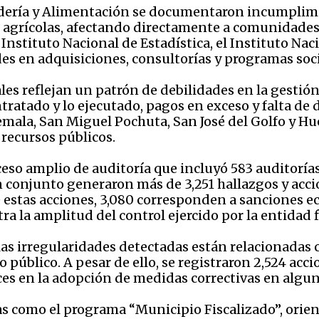
adería y Alimentación se documentaron incumplimi
s agrícolas, afectando directamente a comunidades
nstituto Nacional de Estadística, el Instituto Naci
des en adquisiciones, consultorías y programas soci
les reflejan un patrón de debilidades en la gestión
tratado y lo ejecutado, pagos en exceso y falta d
ala, San Miguel Pochuta, San José del Golfo y 
 recursos públicos.
eso amplio de auditoría que incluyó 583 auditorías
 conjunto generaron más de 3,251 hallazgos y acci
estas acciones, 3,080 corresponden a sanciones e
a la amplitud del control ejercido por la entidad f
las irregularidades detectadas están relacionadas c
o público. A pesar de ello, se registraron 2,524 acci
es en la adopción de medidas correctivas en algun
 como el programa “Municipio Fiscalizado”, orienta