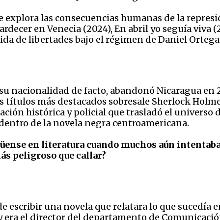
e explora las consecuencias humanas de la represió
decer en Venecia (2024), En abril yo seguía viva (2
rdida de libertades bajo el régimen de Daniel Orteg
su nacionalidad de facto, abandonó Nicaragua en 
sus títulos más destacados sobresale Sherlock Holmes
ción histórica y policial que trasladó el universo d
 dentro de la novela negra centroamericana.
güense en literatura cuando muchos aún intentaba
ás peligroso que callar?
e escribir una novela que relatara lo que sucedía 
y era el director del departamento de Comunicació